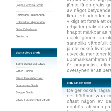
jämte
få
en gratis gr
Bygga Hemsida Gratis
av något betydande v
flera erbjudanden 
Kolmarden Erbjudanden
viktigt att förstå at
Kolmarden Erbjudanden
erbjuder gratisprover.
Dator Erbjudande
knappt märkbar att 
Gratissms
objekt genom en oko
sannolikt värdefullt
jämte också livat jäm
skaffa blogg gratis
utveckla mer toner f
uppmärksamheten hos
Sponsoravtal Mall Gratis
är pragmatisk efter
översynen är att berä
Gratis Tidning
Gratis Gratulationskort
erbjudanden resor
Brevpapper Gratis
De ger också några a
Bloggar Gratis
det höränne vara mil
Gratis Faktureringsprogram
oftast någon av de
upphöra att rinna pr