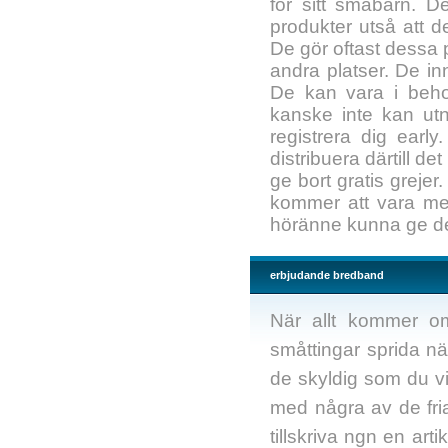
för sitt småbarn. D
produkter utså att 
De gör oftast dessa 
andra platser. De in
De kan vara i beho
kanske inte kan utn
registrera dig earl
distribuera därtill det
ge bort gratis greje
kommer att vara mer
höränne kunna ge des
erbjudande bredband
När allt kommer om
småttingar sprida nä
de skyldig som du vi
med några av de fri
tillskriva ngn en ar