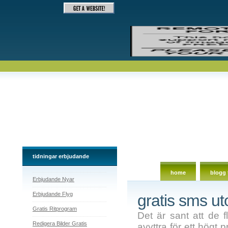
gratis sms utomlands
tidningar erbjudande
home
blogg 
Erbjudande Nyar
Erbjudande Flyg
gratis sms u
Gratis Ritprogram
Det är sant att de 
Redigera Bilder Gratis
avyttra för ett högt p